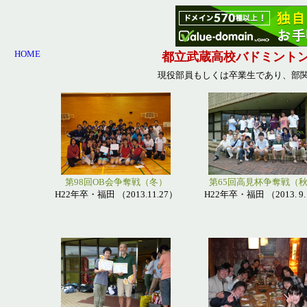
HOME
都立武蔵高校バドミント
現役部員もしくは卒業生であり、部
第98回OB会争奪戦（冬）
第65回高見杯争奪戦（
H22年卒・福田 （2013.11.27）
H22年卒・福田 （2013. 9.